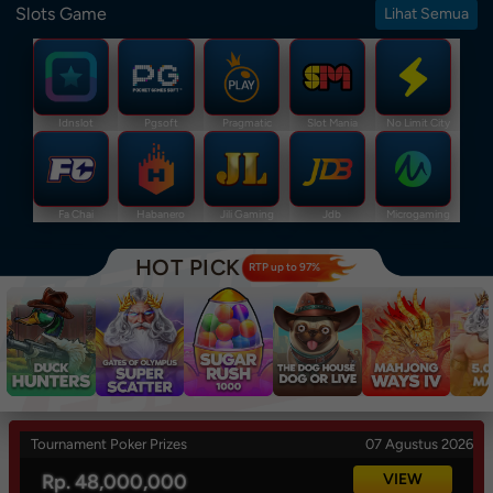
Slots Game
Lihat Semua
Idnslot
Pgsoft
Pragmatic
Slot Mania
No Limit City
Fa Chai
Habanero
Jili Gaming
Jdb
Microgaming
HOT PICK
RTP up to 97%
Tournament Poker Prizes
07 Agustus 2026
Rp. 48,000,000