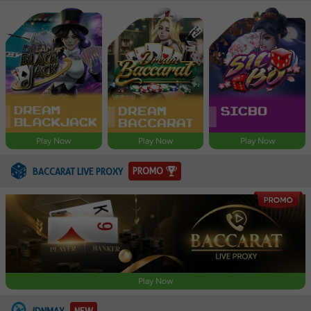
Play Now
Play Now
Play Now
PROMO
BACCARAT LIVE PROXY
Play Now
IDNMAX
NEW