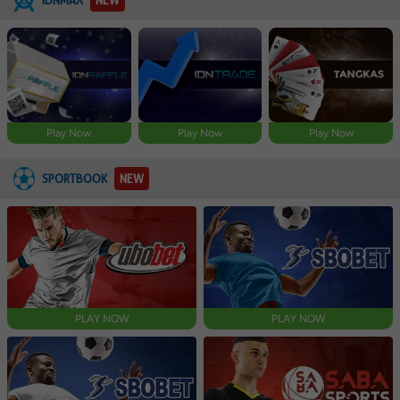
Play Now
Play Now
Play Now
SPORTBOOK
NEW
PLAY NOW
PLAY NOW