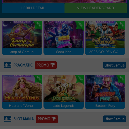
Lamp of Cornuc...
Soda Man
2026 GOLDEN GO...
PROMO
PRAGMATIC
Lihat Semua
Hearts of Venu...
Jade Legends
Eastern Fury
PROMO
SLOT MANIA
Lihat Semua