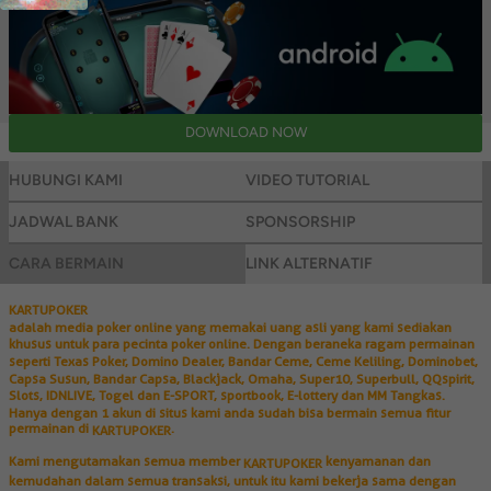
HUBUNGI KAMI
VIDEO TUTORIAL
JADWAL BANK
SPONSORSHIP
CARA BERMAIN
LINK ALTERNATIF
KARTUPOKER
adalah media poker online yang memakai uang asli yang kami sediakan
khusus untuk para pecinta poker online. Dengan beraneka ragam permainan
seperti Texas Poker, Domino Dealer, Bandar Ceme, Ceme Keliling, Dominobet,
Capsa Susun, Bandar Capsa, Blackjack, Omaha, Super10, Superbull, QQspirit,
Slots, IDNLIVE, Togel dan E-SPORT, sportbook, E-lottery dan MM Tangkas.
Hanya dengan 1 akun di situs kami anda sudah bisa bermain semua fitur
permainan di
.
KARTUPOKER
Kami mengutamakan semua member
kenyamanan dan
KARTUPOKER
kemudahan dalam semua transaksi, untuk itu kami bekerja sama dengan